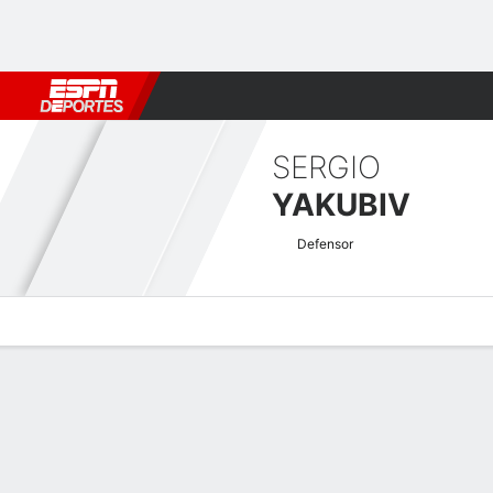
Fútbol
MLB
F. Americano
Básquetbol
WNBA
F1
Boxe
SERGIO
YAKUBIV
Defensor
Perfil de Jugador
Bio
Noticias
Partidos
Estadísticas