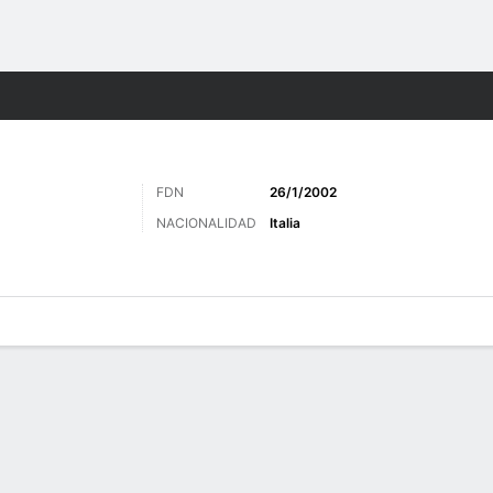
o
Más Deportes
FDN
26/1/2002
NACIONALIDAD
Italia