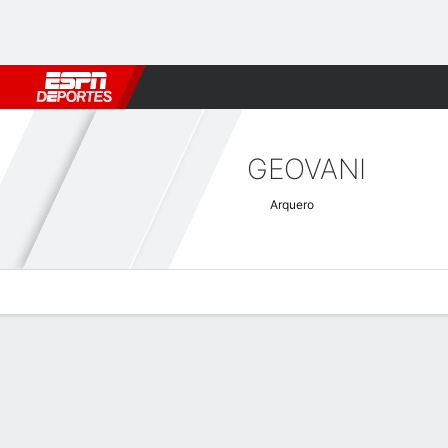
Fútbol
MLB
F. Americano
Básquetbol
WNBA
F1
Boxe
GEOVANI
Arquero
Perfil de Jugador
Bio
Noticias
Partidos
Estadísticas
Atajos CAF Confederation