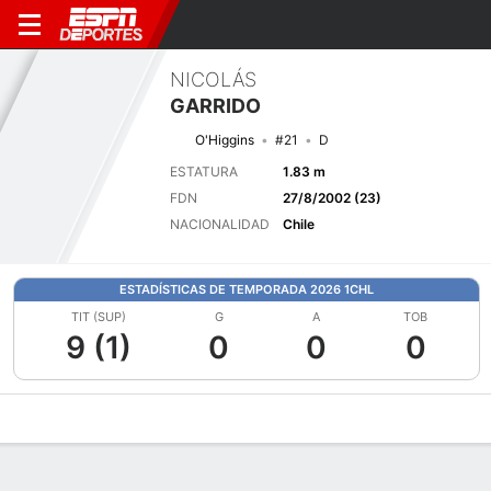
NICOLÁS
GARRIDO
O'Higgins
#21
D
ESTATURA
1.83 m
FDN
27/8/2002 (23)
NACIONALIDAD
Chile
ESTADÍSTICAS DE TEMPORADA 2026 1CHL
TIT (SUP)
G
A
TOB
9 (1)
0
0
0
Perfil de Jugador
Bio
Noticias
Partidos
Estadísticas