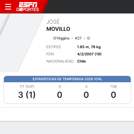
JOSÉ
MOVILLO
O'Higgins
#27
D
EST/PES
1.85 m, 78 kg
FDN
4/2/2007 (19)
NACIONALIDAD
Chile
ESTADÍSTICAS DE TEMPORADA 2026 1CHL
TIT (SUP)
G
A
TOB
3 (1)
0
0
0
Perfil de Jugador
Bio
Noticias
Partidos
Estadísticas