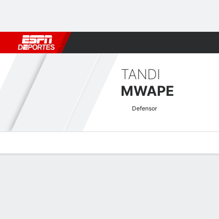
Fútbol
MLB
F. Americano
Básquetbol
WNBA
F1
Boxe
TANDI
MWAPE
Defensor
Perfil de Jugador
Bio
Noticias
Partidos
Estadísticas
Atajos CAF Champions