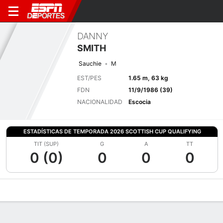
DANNY
SMITH
Sauchie
M
EST/PES
1.65 m, 63 kg
FDN
11/9/1986 (39)
NACIONALIDAD
Escocia
ESTADÍSTICAS DE TEMPORADA 2026 SCOTTISH CUP QUALIFYING
TIT (SUP)
G
A
TT
0 (0)
0
0
0
Perfil de Jugador
Bio
Noticias
Partidos
Estadísticas