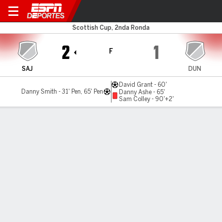
Sauchie v Dunipace
Scottish Cup, 2nda Ronda
2
1
F
SAJ
DUN
David Grant - 60'
Danny Smith - 31' Pen, 65' Pen
Danny Ashe - 65'
Sam Colley - 90'+2'
Resumen
LÍNEA DE TIEMPO DE JUEGO
SAJ