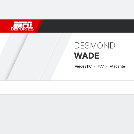
Fútbol
MLB
F. Americano
Básquetbol
WNBA
F1
Boxe
DESMOND
WADE
Verdes FC
#77
Atacante
Perfil de Jugador
Bio
Noticias
Partidos
Estadísticas