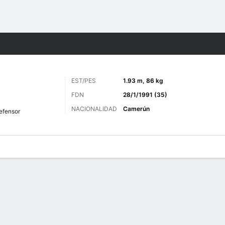
o
Más Deportes
EST/PES
1.93 m, 86 kg
FDN
28/1/1991 (35)
NACIONALIDAD
Camerún
efensor