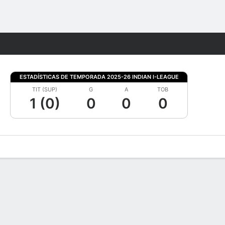
Watch
Juegos
ESTADÍSTICAS DE TEMPORADA 2025-26 INDIAN I-LEAGUE
TIT (SUP)
G
A
TOB
1 (0)
0
0
0