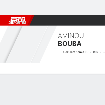
Fútbol
MLB
F. Americano
Básquetbol
WNBA
F1
Boxe
AMINOU
BOUBA
Gokulam Kerala FC
#15
D
Perfil de Jugador
Bio
Noticias
Partidos
Estadísticas