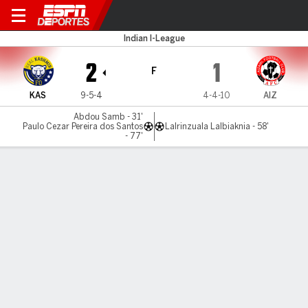
Real Kashmir v Aizawl
Indian I-League
2
1
F
KAS
9-5-4
4-4-10
AIZ
Abdou Samb - 31'
Paulo Cezar Pereira dos Santos
Lalrinzuala Lalbiaknia - 58'
- 77'
Resumen
LÍNEA DE TIEMPO DE JUEGO
KAS