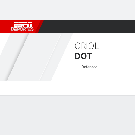
Fútbol
MLB
F. Americano
Básquetbol
WNBA
F1
Boxe
ORIOL
DOT
Defensor
Perfil de Jugador
Bio
Noticias
Partidos
Estadísticas