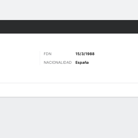
o
Más Deportes
FDN
15/3/1988
NACIONALIDAD
España