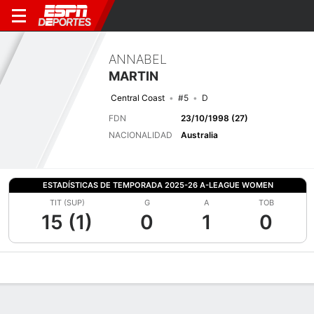
ANNABEL
MARTIN
Central Coast
#5
D
FDN
23/10/1998 (27)
NACIONALIDAD
Australia
ESTADÍSTICAS DE TEMPORADA 2025-26 A-LEAGUE WOMEN
TIT (SUP)
G
A
TOB
15 (1)
0
1
0
Perfil de Jugador
Bio
Noticias
Partidos
Estadísticas