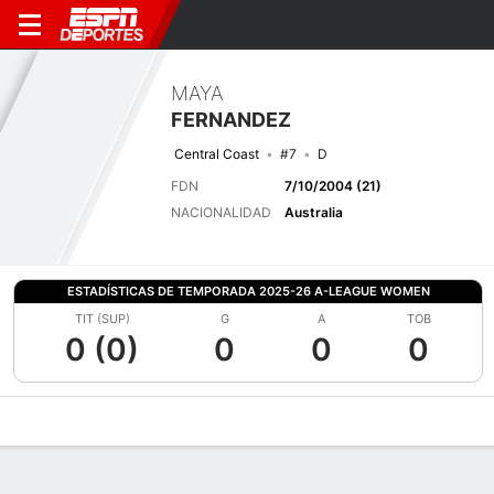
MAYA
FERNANDEZ
Central Coast
#7
D
FDN
7/10/2004 (21)
NACIONALIDAD
Australia
ESTADÍSTICAS DE TEMPORADA 2025-26 A-LEAGUE WOMEN
TIT (SUP)
G
A
TOB
0 (0)
0
0
0
Perfil de Jugador
Bio
Noticias
Partidos
Estadísticas