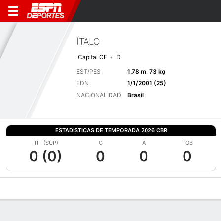
ÍTALO
Capital CF
D
EST/PES
1.78 m, 73 kg
FDN
1/1/2001 (25)
NACIONALIDAD
Brasil
ESTADÍSTICAS DE TEMPORADA 2026 CBR
TIT (SUP)
G
A
TOB
0 (0)
0
0
0
Perfil de Jugador
Bio
Noticias
Partidos
Estadísticas