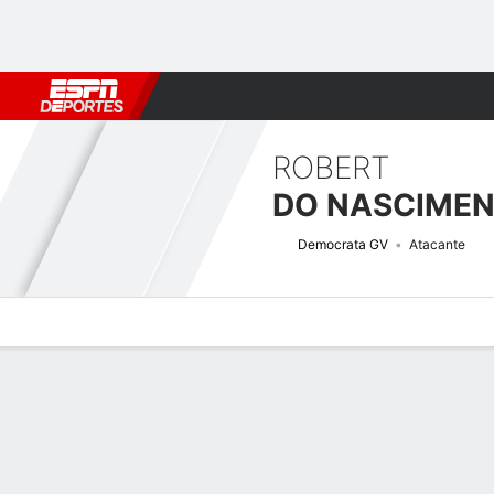
Fútbol
MLB
F. Americano
Básquetbol
WNBA
F1
Boxe
ROBERT
Democrata GV
Atacante
Perfil de Jugador
Bio
Noticias
Partidos
Estadísticas