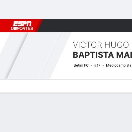
Fútbol
MLB
F. Americano
Básquetbol
WNBA
F1
Boxe
VICTOR HUGO
BAPTISTA MA
Betim FC
#17
Mediocampista
Perfil de Jugador
Bio
Noticias
Partidos
Estadísticas