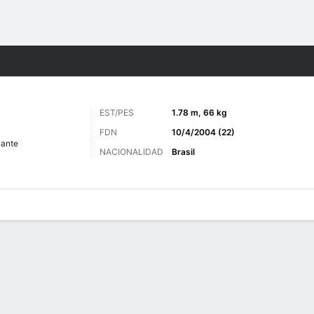
o
Más Deportes
EST/PES
1.78 m, 66 kg
FDN
10/4/2004 (22)
cante
NACIONALIDAD
Brasil