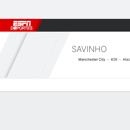
Fútbol
MLB
F. Americano
Básquetbol
WNBA
F1
Boxe
SAVINHO
Manchester City
#26
Ata
Perfil de Jugador
Bio
Noticias
Partidos
Estadísticas