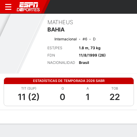
MATHEUS
BAHIA
Internacional
#6
D
EST/PES
1.8 m, 73 kg
FDN
11/8/1999 (26)
NACIONALIDAD
Brasil
ESTADÍSTICAS DE TEMPORADA 2026 SABR
TIT (SUP)
G
A
TOB
11 (2)
0
1
22
Perfil de Jugador
Bio
Noticias
Partidos
Estadísticas