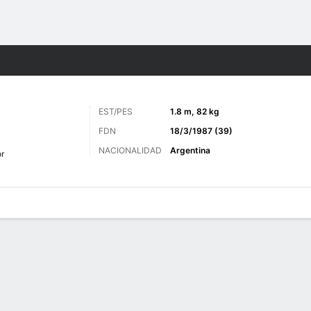
o
Más Deportes
EST/PES
1.8 m, 82 kg
FDN
18/3/1987 (39)
NACIONALIDAD
Argentina
r