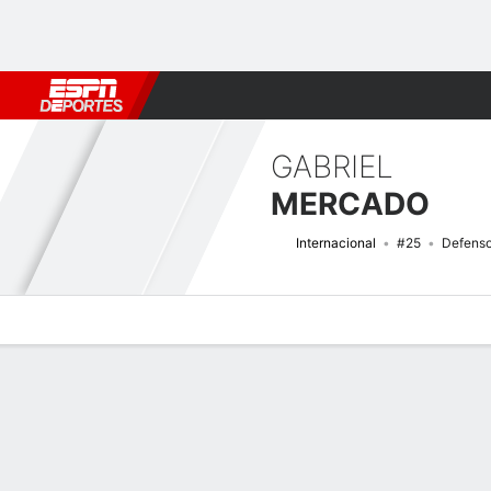
Fútbol
MLB
F. Americano
Básquetbol
WNBA
F1
Boxe
GABRIEL
MERCADO
Internacional
#25
Defenso
Perfil de Jugador
Bio
Noticias
Partidos
Estadísticas