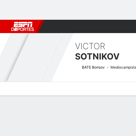
Fútbol
MLB
F. Americano
Básquetbol
WNBA
F1
Boxe
VICTOR
SOTNIKOV
BATE Borisov
Mediocampist
Perfil de Jugador
Bio
Noticias
Partidos
Estadísticas