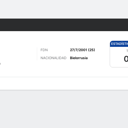
o
Más Deportes
ESTADÍST
FDN
27/7/2001 (25)
T
0
NACIONALIDAD
Bielorrusia
a