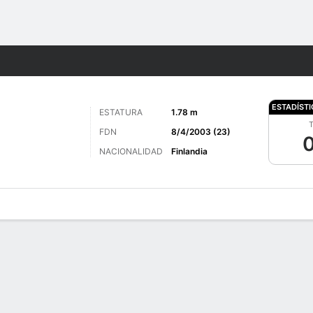
o
Más Deportes
ESTADÍST
ESTATURA
1.78 m
T
FDN
8/4/2003 (23)
0
NACIONALIDAD
Finlandia