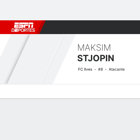
Fútbol
MLB
F. Americano
Básquetbol
WNBA
F1
Boxe
MAKSIM
STJOPIN
FC Ilves
#8
Atacante
Perfil de Jugador
Bio
Noticias
Partidos
Estadísticas