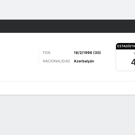
o
Más Deportes
ESTADÍST
FDN
18/2/1996 (30)
T
4
NACIONALIDAD
Azerbaiyán