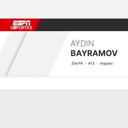
Fútbol
MLB
F. Americano
Básquetbol
WNBA
F1
Boxe
AYDIN
BAYRAMOV
Zira FK
#13
Arquero
Perfil de Jugador
Bio
Noticias
Partidos
Estadísticas