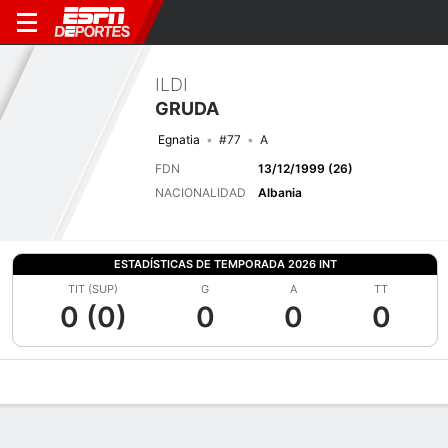
ILDI
GRUDA
Egnatia
#77
A
FDN
13/12/1999 (26)
NACIONALIDAD
Albania
ESTADÍSTICAS DE TEMPORADA 2026 INT
TIT (SUP)
G
A
TT
0 (0)
0
0
0
Perfil de Jugador
Bio
Noticias
Partidos
Estadísticas