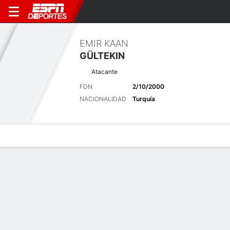
EMIR KAAN
GÜLTEKIN
Atacante
FDN
2/10/2000
NACIONALIDAD
Turquía
Perfil de Jugador
Bio
Noticias
Partidos
Estadísticas
Últimas noticias
Ver Todo