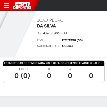
JOAO PEDRO
DA SILVA
Escaldes
#53
M
FDN
17/7/1996 (30)
NACIONALIDAD
Andorra
ESTADÍSTICAS DE TEMPORADA 2026 UEFA CONFERENCE LEAGUE QUALIFYING
TIT (SUP)
G
A
TT
0 (0)
0
0
0
Perfil de Jugador
Bio
Noticias
Partidos
Estadísticas