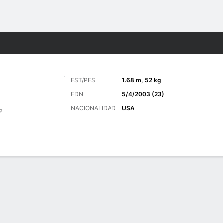
o
Más Deportes
EST/PES
1.68 m, 52 kg
FDN
5/4/2003 (23)
NACIONALIDAD
USA
a