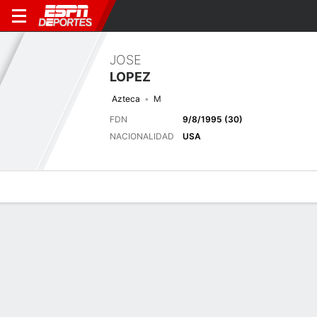
JOSE
LOPEZ
Azteca
M
FDN
9/8/1995 (30)
NACIONALIDAD
USA
Perfil de Jugador
Bio
Noticias
Partidos
Estadísticas
Últimas noticias
Ver Todo