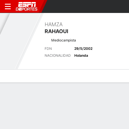
HAMZA
RAHAOUI
Mediocampista
FDN
29/5/2002
NACIONALIDAD
Holanda
Perfil de Jugador
Bio
Noticias
Partidos
Estadísticas
Últimas noticias
Ver Todo