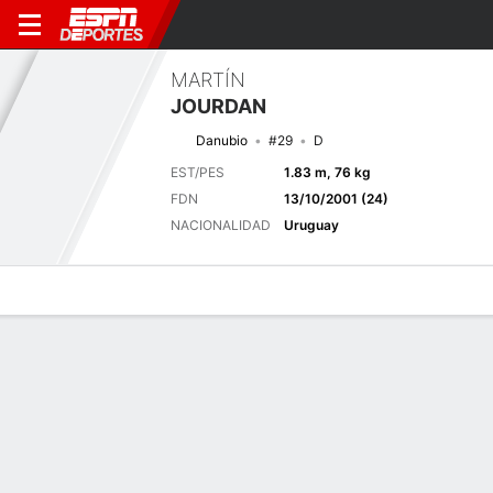
MARTÍN
JOURDAN
Danubio
#29
D
EST/PES
1.83 m, 76 kg
FDN
13/10/2001 (24)
NACIONALIDAD
Uruguay
Perfil de Jugador
Bio
Noticias
Partidos
Estadísticas
Próximo partido
2026 Campeonato Uruguayo, Torneo Clausura