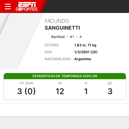
FACUNDO
SANGUINETTI
Banfield
#1
A
EST/PES
1.83 m, 71 kg
FDN
1/3/2001 (25)
NACIONALIDAD
Argentina
ESTADÍSTICAS DE TEMPORADA 2026 LPA
TIT (SUP)
AT
VI
GC
3 (0)
12
1
3
Perfil de Jugador
Bio
Noticias
Partidos
Estadísticas