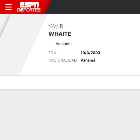
YAVIR
WHAITE
Atacante
FDN
10/3/2003
NACIONALIDAD
Panamá
Perfil de Jugador
Bio
Noticias
Partidos
Estadísticas
Últimas noticias
Ver Todo