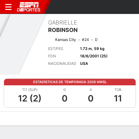
GABRIELLE
ROBINSON
Kansas City
#24
D
EST/PES
1.73 m, 59 kg
FDN
18/6/2001 (25)
NACIONALIDAD
USA
ESTADÍSTICAS DE TEMPORADA 2026 NWSL
TIT (SUP)
G
A
TOB
12 (2)
0
0
11
Perfil de Jugador
Bio
Noticias
Partidos
Estadísticas