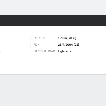
o
Más Deportes
EST/PES
1.78 m, 78 kg
FDN
28/7/2004 (22)
NACIONALIDAD
Inglaterra
e