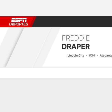
Fútbol
MLB
F. Americano
Básquetbol
WNBA
F1
Boxe
FREDDIE
DRAPER
Lincoln City
#34
Atacant
Perfil de Jugador
Bio
Noticias
Partidos
Estadísticas