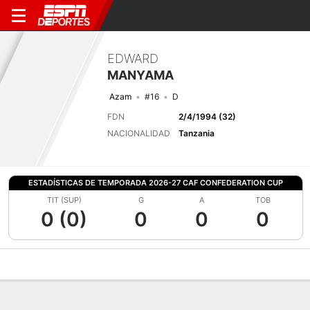
EDWARD
MANYAMA
Azam
#16
D
FDN
2/4/1994 (32)
NACIONALIDAD
Tanzania
ESTADÍSTICAS DE TEMPORADA 2026-27 CAF CONFEDERATION CUP
TIT (SUP)
G
A
TOB
0 (0)
0
0
0
Perfil de Jugador
Bio
Noticias
Partidos
Estadísticas