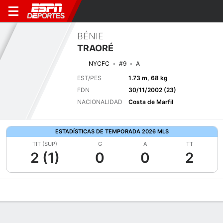
BÉNIE
TRAORÉ
NYCFC
#9
A
EST/PES
1.73 m, 68 kg
FDN
30/11/2002 (23)
NACIONALIDAD
Costa de Marfil
ESTADÍSTICAS DE TEMPORADA 2026 MLS
TIT (SUP)
G
A
TT
2 (1)
0
0
2
Perfil de Jugador
Bio
Noticias
Partidos
Estadísticas