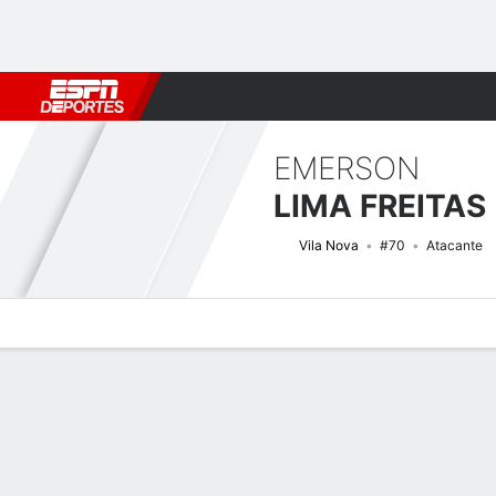
Fútbol
MLB
F. Americano
Básquetbol
WNBA
F1
Boxe
EMERSON
LIMA FREITAS
Vila Nova
#70
Atacante
Perfil de Jugador
Bio
Noticias
Partidos
Estadísticas