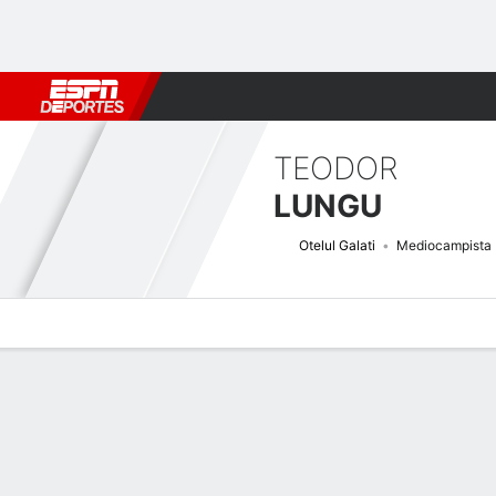
Fútbol
MLB
F. Americano
Básquetbol
WNBA
F1
Boxe
TEODOR
LUNGU
Otelul Galati
Mediocampista
Perfil de Jugador
Bio
Noticias
Partidos
Estadísticas