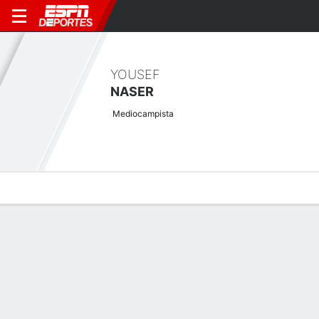
YOUSEF
NASER
Mediocampista
Perfil de Jugador
Bio
Noticias
Partidos
Estadísticas
Últimas noticias
Ver Todo