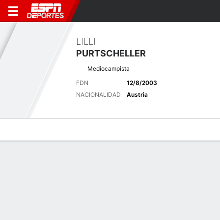
LILLI
PURTSCHELLER
Mediocampista
FDN
12/8/2003
NACIONALIDAD
Austria
Perfil de Jugador
Bio
Noticias
Partidos
Estadísticas
Últimas noticias
Ver Todo