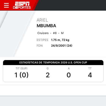
ARIEL
MBUMBA
Cruizers
#8
M
EST/PES
1.75 m, 72 kg
FDN
24/9/2001 (24)
ESTADÍSTICAS DE TEMPORADA 2026 U.S. OPEN CUP
TIT (SUP)
G
A
TT
1 (0)
2
0
4
Perfil de Jugador
Bio
Noticias
Partidos
Estadísticas