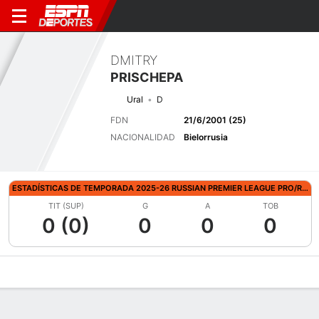
DMITRY
PRISCHEPA
Ural
D
FDN
21/6/2001 (25)
NACIONALIDAD
Bielorrusia
ESTADÍSTICAS DE TEMPORADA 2025-26 RUSSIAN PREMIER LEAGUE PRO/REL
TIT (SUP)
G
A
TOB
0 (0)
0
0
0
Perfil de Jugador
Bio
Noticias
Partidos
Estadísticas