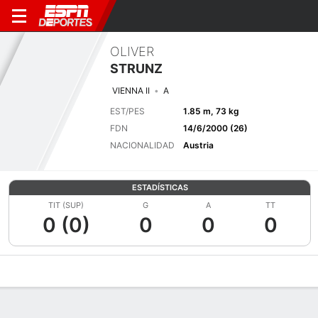
OLIVER
STRUNZ
VIENNA II
A
EST/PES
1.85 m, 73 kg
FDN
14/6/2000 (26)
NACIONALIDAD
Austria
ESTADÍSTICAS
TIT (SUP)
G
A
TT
0 (0)
0
0
0
Perfil de Jugador
Bio
Noticias
Partidos
Estadísticas