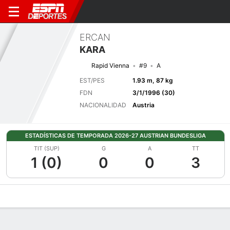
ERCAN
KARA
Rapid Vienna
#9
A
EST/PES
1.93 m, 87 kg
FDN
3/1/1996 (30)
NACIONALIDAD
Austria
ESTADÍSTICAS DE TEMPORADA 2026-27 AUSTRIAN BUNDESLIGA
TIT (SUP)
G
A
TT
1 (0)
0
0
3
Perfil de Jugador
Bio
Noticias
Partidos
Estadísticas