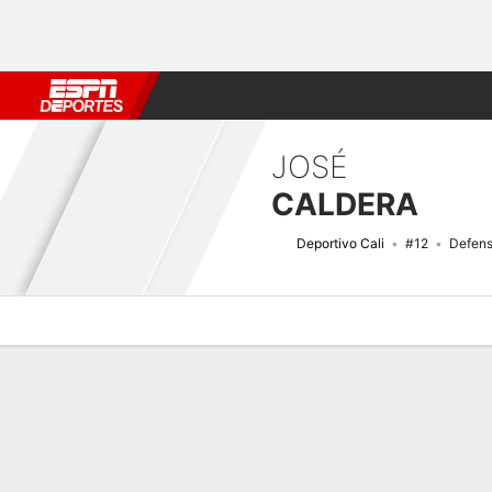
Fútbol
MLB
F. Americano
Básquetbol
WNBA
F1
Boxe
JOSÉ
CALDERA
Deportivo Cali
#12
Defens
Perfil de Jugador
Bio
Noticias
Partidos
Estadísticas