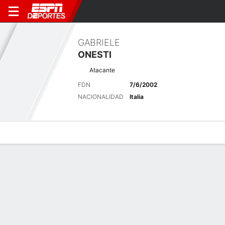
GABRIELE
ONESTI
Atacante
FDN
7/6/2002
NACIONALIDAD
Italia
Perfil de Jugador
Bio
Noticias
Partidos
Estadísticas
Últimas noticias
Ver Todo