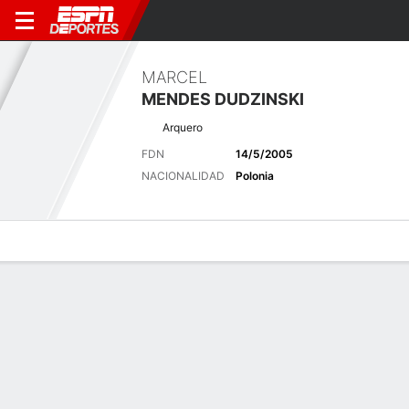
MARCEL
MENDES DUDZINSKI
Arquero
FDN
14/5/2005
NACIONALIDAD
Polonia
Perfil de Jugador
Bio
Noticias
Partidos
Estadísticas
Últimas noticias
Ver Todo