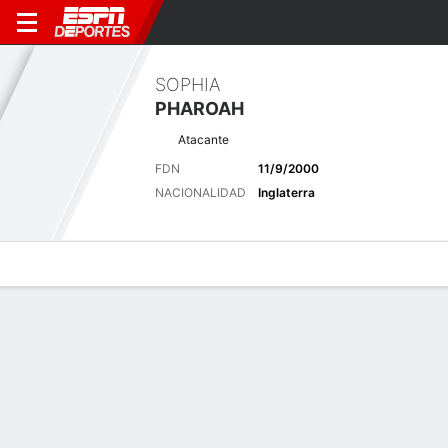
SOPHIA
PHAROAH
Atacante
FDN
11/9/2000
NACIONALIDAD
Inglaterra
Perfil de Jugador
Bio
Noticias
Partidos
Estadísticas
Últimas noticias
Ver Todo