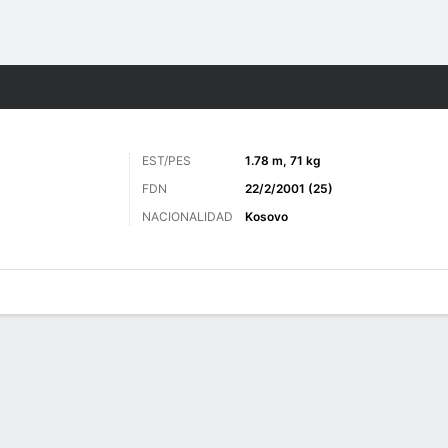
o
Más Deportes
EST/PES
1.78 m, 71 kg
FDN
22/2/2001 (25)
NACIONALIDAD
Kosovo