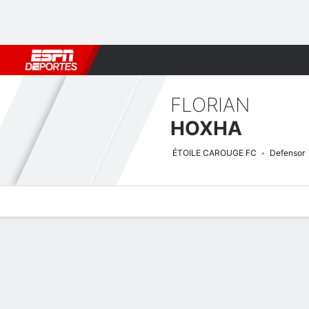
Fútbol
MLB
F. Americano
Básquetbol
WNBA
F1
Boxe
FLORIAN
HOXHA
ÉTOILE CAROUGE FC
Defensor
Perfil de Jugador
Bio
Noticias
Partidos
Estadísticas