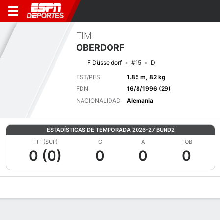
TIM
OBERDORF
F Düsseldorf
#15
D
EST/PES
1.85 m, 82 kg
FDN
16/8/1996 (29)
NACIONALIDAD
Alemania
ESTADÍSTICAS DE TEMPORADA 2026-27 BUND2
TIT (SUP)
G
A
TOB
0 (0)
0
0
0
Perfil de Jugador
Bio
Noticias
Partidos
Estadísticas