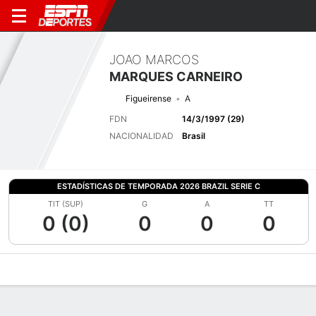
JOAO MARCOS
MARQUES CARNEIRO
Figueirense
A
FDN
14/3/1997 (29)
NACIONALIDAD
Brasil
ESTADÍSTICAS DE TEMPORADA 2026 BRAZIL SERIE C
TIT (SUP)
G
A
TT
0 (0)
0
0
0
Perfil de Jugador
Bio
Noticias
Partidos
Estadísticas